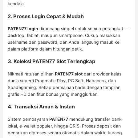
kendala.
2. Proses Login Cepat & Mudah
PATEN77 login
dirancang simpel untuk semua perangkat —
desktop, tablet, maupun smartphone. Cukup masukkan
username dan password, dan Anda langsung masuk ke
dalam platform dalam hitungan detik.
3. Koleksi PATEN77 Slot Terlengkap
Nikmati ratusan pilihan
PATEN77 slot
dari provider kelas
dunia seperti Pragmatic Play, PG Soft, Habanero, dan
Spadegaming. Setiap permainan hadir dengan tampilan
grafis HD dan fitur bonus yang menggiurkan.
4. Transaksi Aman & Instan
Sistem pembayaran
PATEN77
mendukung transfer bank
lokal, e-wallet populer, hingga QRIS. Proses deposit dan
penarikan diproses secara otomatis dalam waktu kurang