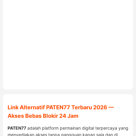
Link Alternatif PATEN77 Terbaru 2026 —
Akses Bebas Blokir 24 Jam
PATEN77
adalah platform permainan digital terpercaya yang
menyediakan akses tanpa gangguan kapan saja dan di