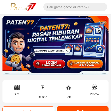
Cari game gacor di Paten77...
🎰
🎁
🃏
⚽
Slot
Promo
Casino
Bola